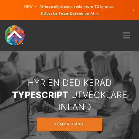
NEW —
AI-ingenjörsteam, redo inom 72 timmar.
×
Utforska Team Extension AI →
Finska
Svenska
Tyska
Engelska
OM OSS
EXPERTIS
HUR FUNGERAR DET?
KARRIÄRER
HYR EN DEDIKERAD
HYRA
TYPESCRIPT
UTVECKLARE
FINLAND
I FINLAND
SV
KOMMA IGÅNG!
KOMMA IGÅNG