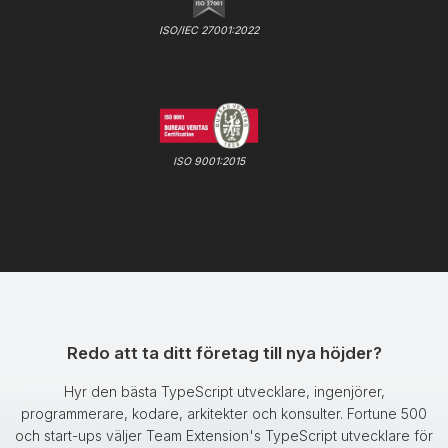
ISO/IEC 27001:2022
ISO 9001:2015
Redo att ta ditt företag till nya höjder?
Hyr den bästa TypeScript utvecklare, ingenjörer,
programmerare, kodare, arkitekter och konsulter. Fortune 500
och start-ups väljer Team Extension's TypeScript utvecklare för