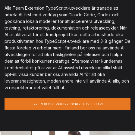
Alla Team Extension TypeScript-utvecklare är tränade att
arbeta AI-first med verktyg som Claude Code, Codex och
godkända lokala modeller för att accelerera utveckling,
testning, refaktorering, dokumentation och releasecykler. När
AI är aktiverat för ett kundprojekt kan detta arbetsflöde öka
produktiviteten hos TypeScript-utvecklare med 3-8 gånger. De
flesta företag vi arbetar med i Finland ber oss nu använda AI i
utvecklingen för att öka hastigheten på releaser och hjälpa
dem att förbli konkurrenskraftiga. Eftersom vi tar kundernas
konfidentialitet på allvar är AI-assisted utveckling alltid strikt
opt-in: vissa kunder ber oss använda AI för att öka
leveranshastigheten, medan andra inte vill använda AI alls, och
vi respekterar det valet fullt ut.
HYR EN DEDIKERAD TYPESCRIPT UTVECKLARE