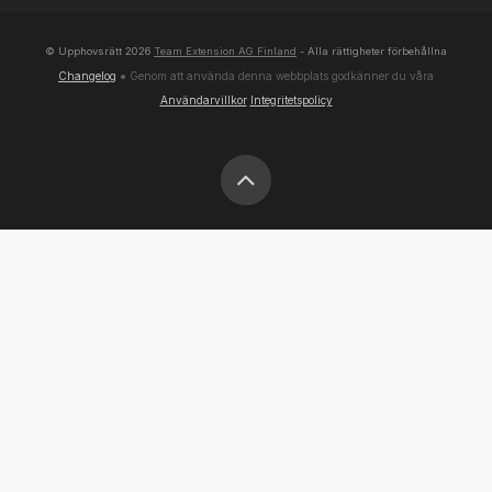
© Upphovsrätt
2026
Team Extension AG Finland
- Alla rättigheter förbehållna
Changelog
● Genom att använda denna webbplats godkänner du våra
Användarvillkor
Integritetspolicy