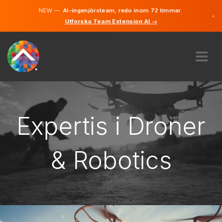
NEW —
AI-ingenjörsteam, redo inom 72 timmar.
×
Utforska Team Extension AI →
Finska
Svenska
Tyska
Engelska
OM OSS
EXPERTIS
HUR FUNGERAR DET?
Expertis i Droner
KARRIÄRER
HYRA
& Robotics
FINLAND
SV
KOMMA IGÅNG