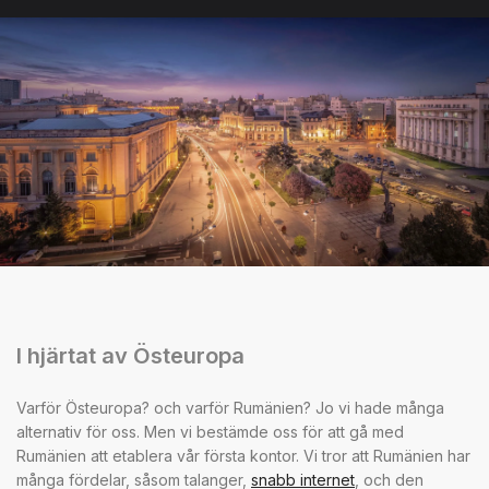
I hjärtat av Östeuropa
Varför Östeuropa? och varför Rumänien? Jo vi hade många
alternativ för oss. Men vi bestämde oss för att gå med
Rumänien att etablera vår första kontor. Vi tror att Rumänien har
många fördelar, såsom talanger,
snabb internet
, och den