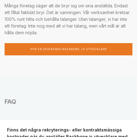
Många företag säger att de bryr sig om sina anställda. Endast
ett fåtal faktiskt bryr. Det är sanningen. Vår verksamhet kretsar
100% runt hitta och behålla talanger. Utan talanger, vi har inte
ett företag. Inte nog med att vi har talang, men vårt mål är att
hålla dem nöjda.
HYR EN DEDIKERAD BACKBONE.JS UTVECKLARE
FAQ
Finns det några rekryterings- eller kontraktsmässiga
kostnader när du anställer Backbone.js utvecklare med