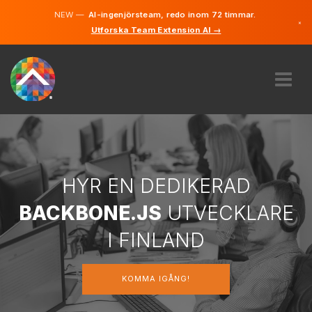
NEW —
AI-ingenjörsteam, redo inom 72 timmar.
×
Utforska Team Extension AI →
Finska
Svenska
Tyska
Engelska
OM OSS
EXPERTIS
HUR FUNGERAR DET?
KARRIÄRER
HYR EN DEDIKERAD
HYRA
BACKBONE.JS
UTVECKLARE
FINLAND
I FINLAND
SV
KOMMA IGÅNG!
KOMMA IGÅNG