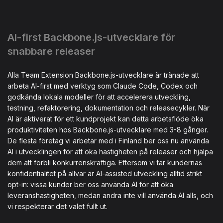
AI-first Backbone.js-utvecklare för
snabbare releaser
Alla Team Extension Backbone.js-utvecklare är tränade att
arbeta AI-first med verktyg som Claude Code, Codex och
godkända lokala modeller för att accelerera utveckling,
testning, refaktorering, dokumentation och releasecykler. När
AI är aktiverat för ett kundprojekt kan detta arbetsflöde öka
produktiviteten hos Backbone.js-utvecklare med 3-8 gånger.
De flesta företag vi arbetar med i Finland ber oss nu använda
AI i utvecklingen för att öka hastigheten på releaser och hjälpa
dem att förbli konkurrenskraftiga. Eftersom vi tar kundernas
konfidentialitet på allvar är AI-assisted utveckling alltid strikt
opt-in: vissa kunder ber oss använda AI för att öka
leveranshastigheten, medan andra inte vill använda AI alls, och
vi respekterar det valet fullt ut.