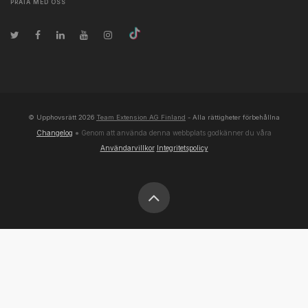
PRATA MED OSS
© Upphovsrätt
2026
Team Extension AG Finland
- Alla rättigheter förbehållna
Changelog
● Genom att använda denna webbplats godkänner du våra
Användarvillkor
Integritetspolicy