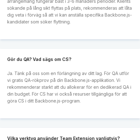
arrangemang fungerar bäst i 3-6 månaders perioder. Klients
sökande på lång sikt flyttas på plats, rekommenderas att låta
dig veta i förväg så att vi kan anställa specifika Backbone.js-
kandidater som söker flyttning.
Gör du QA? Vad sägs om CS?
Ja. Tänk på oss som en förlängning av ditt lag. För QA utför
vi gratis QA-rökprov på din Backbone.js-applikation. Vi
rekommenderar starkt att du allokerar för en dedikerad QA i
din budget. För CS har vi också resurser tillgängliga för att
göra CS i ditt Backbone.js-program.
Vilka verktyg använder Team Extension vanligtvis?