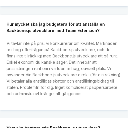
Hur mycket ska jag budgetera för att anställa en
Backbone.js utvecklare med Team Extension?
Vi tävlar inte på pris, vi konkurrerar om kvalitet. Marknaden
är i hög efterfrågan på Backbone.js utvecklare, och det
finns inte tillräckligt med Backbone.js utvecklare att gå runt.
Enkel ekonomi du kanske säger. Det innebär att
prissättningen runt om i världen är hög, oavsett plats. Vi
använder din Backbone.js utvecklare direkt (för din räkning).
Vi betalar alla anställdas skatter och anställningsbidrag till
staten. Problemfri för dig. Inget komplicerat pappersarbete
och administrativt krångel att gå igenom.
Vem ska hantera min Backbone.js utvecklare?