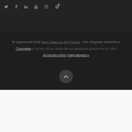
© Upphovsrätt
2026
Team Extension AG Finland
- Alla rättigheter förbehållna
Changelog
● Genom att använda denna webbplats godkänner du våra
Användarvillkor
Integritetspolicy