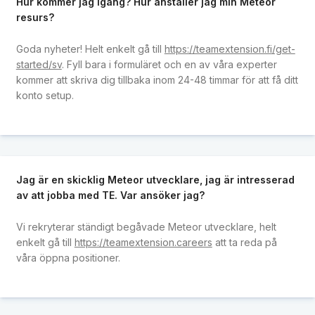
Hur kommer jag igång? Hur anställer jag min Meteor
resurs?
Goda nyheter! Helt enkelt gå till
https://teamextension.fi/get-
started/sv
. Fyll bara i formuläret och en av våra experter
kommer att skriva dig tillbaka inom 24-48 timmar för att få ditt
konto setup.
Jag är en skicklig Meteor utvecklare, jag är intresserad
av att jobba med TE. Var ansöker jag?
Vi rekryterar ständigt begåvade Meteor utvecklare, helt
enkelt gå till
https://teamextension.careers
att ta reda på
våra öppna positioner.