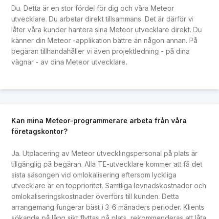
Du. Detta är en stor fördel för dig och våra Meteor
utvecklare. Du arbetar direkt tillsammans. Det är därför vi
låter våra kunder hantera sina Meteor utvecklare direkt. Du
känner din Meteor -applikation bättre än någon annan. På
begäran tillhandahåller vi även projektledning - på dina
vägnar - av dina Meteor utvecklare.
Kan mina Meteor-programmerare arbeta från våra
företagskontor?
Ja. Utplacering av Meteor utvecklingspersonal på plats är
tillgänglig på begäran. Alla TE-utvecklare kommer att få det
sista säsongen vid omlokalisering eftersom lyckliga
utvecklare är en topprioritet. Samtliga levnadskostnader och
omlokaliseringskostnader överförs till kunden. Detta
arrangemang fungerar bäst i 3-6 månaders perioder. Klients
sökande på lång sikt flyttas på plats, rekommenderas att låta