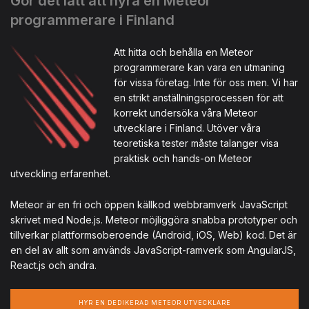
Gör det lätt att hyra en Meteor
programmerare i Finland
Att hitta och behålla en Meteor
programmerare kan vara en utmaning
för vissa företag. Inte för oss men. Vi har
en strikt anställningsprocessen för att
korrekt undersöka våra Meteor
utvecklare i Finland. Utöver våra
teoretiska tester måste talanger visa
praktisk och hands-on Meteor
utveckling erfarenhet.
Meteor är en fri och öppen källkod webbramverk JavaScript
skrivet med Node.js. Meteor möjliggöra snabba prototyper och
tillverkar plattformsoberoende (Android, iOS, Web) kod. Det är
en del av allt som används JavaScript-ramverk som AngularJS,
React.js och andra.
HYR EN DEDIKERAD METEOR UTVECKLARE