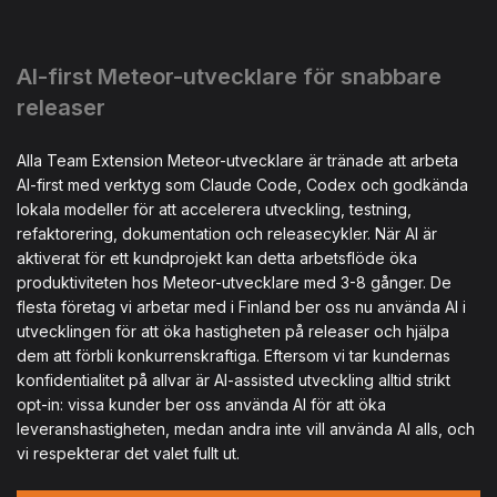
AI-first Meteor-utvecklare för snabbare
releaser
Alla Team Extension Meteor-utvecklare är tränade att arbeta
AI-first med verktyg som Claude Code, Codex och godkända
lokala modeller för att accelerera utveckling, testning,
refaktorering, dokumentation och releasecykler. När AI är
aktiverat för ett kundprojekt kan detta arbetsflöde öka
produktiviteten hos Meteor-utvecklare med 3-8 gånger. De
flesta företag vi arbetar med i Finland ber oss nu använda AI i
utvecklingen för att öka hastigheten på releaser och hjälpa
dem att förbli konkurrenskraftiga. Eftersom vi tar kundernas
konfidentialitet på allvar är AI-assisted utveckling alltid strikt
opt-in: vissa kunder ber oss använda AI för att öka
leveranshastigheten, medan andra inte vill använda AI alls, och
vi respekterar det valet fullt ut.