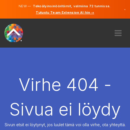
NEW —
Tekoälyinsinööritiimit, valmiina 72 tunnissa.
×
Tutustu Team Extension AI:hin →
Suomi
Ruotsi
Saksa
Englanti
MEISTÄ
ASIANTUNTEMUS
MITEN SE TOIMII?
TYÖPAIKAT
Virhe 404 -
VUOKRAUS
SUOMI
Sivua ei löydy
FI
ALOITA
Sivun etsit ei löytynyt, jos luulet tämä voi olla virhe, ota yhteyttä.