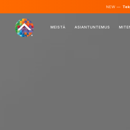
NEW —
Teko
Itävalta
MEISTÄ
ASIANTUNTEMUS
MITE
Suomi
Islanti
Luxemburg
Ruotsi
Iso-Britannia
Albania
Tšekki
Unkari
Pohjois-Makedonia