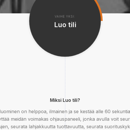
VAIHE YKSI:
Luo tili
Miksi Luo tili?
 luominen on helppoa, ilmainen ja se kestää alle 60 sekuntia
yttää meidän voimakas ohjauspaneeli, jonka avulla voit seur
ujen, seurata lahjakkuutta tuottavuutta, seurata suorituskyk