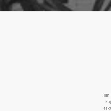
Tilin
kä
lask