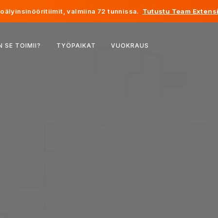
älyinsinööritiimit, valmiina 72 tunnissa.
Tutustu Team Extensi
Belgia
N SE TOIMII?
TYÖPAIKAT
VUOKRAUS
Ranska
Irlanti
Alankomaat
Sveitsi
Yhdysvallat
Bosnia ja Hertsegovina
Viro
Latvia
Moldova