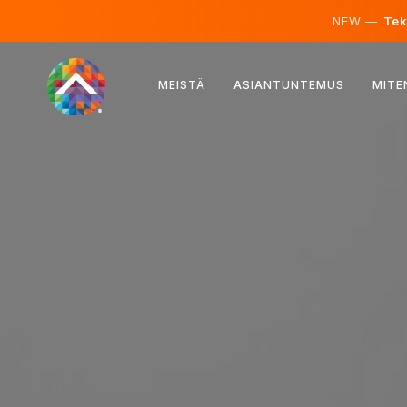
NEW —
Teko
Itävalta
MEISTÄ
ASIANTUNTEMUS
MITE
Suomi
Islanti
Luxemburg
Ruotsi
Iso-Britannia
Albania
Tšekki
Unkari
Pohjois-Makedonia