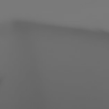
Filippiinit
Serbia
Ukraina