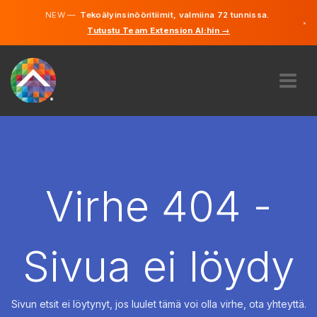
NEW —
Tekoälyinsinööritiimit, valmiina 72 tunnissa.
×
Tutustu Team Extension AI:hin →
Suomi
Ruotsi
Saksa
Englanti
MEISTÄ
ASIANTUNTEMUS
MITEN SE TOIMII?
TYÖPAIKAT
Virhe 404 -
VUOKRAUS
SUOMI
Sivua ei löydy
FI
ALOITA
Sivun etsit ei löytynyt, jos luulet tämä voi olla virhe, ota yhteyttä.