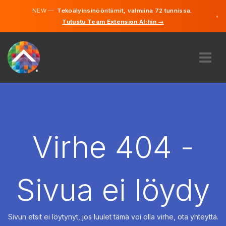
NEW —
Tekoälyinsinööritiimit, valmiina 72 tunnissa.
×
Tutustu Team Extension AI:hin →
Suomi
Ruotsi
Saksa
Englanti
MEISTÄ
ASIANTUNTEMUS
MITEN SE TOIMII?
TYÖPAIKAT
Virhe 404 -
VUOKRAUS
SUOMI
Sivua ei löydy
FI
ALOITA
Sivun etsit ei löytynyt, jos luulet tämä voi olla virhe, ota yhteyttä.