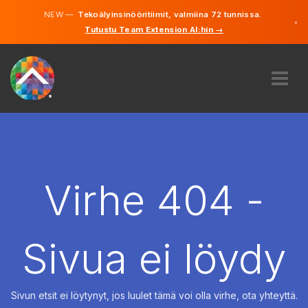
NEW —
Tekoälyinsinööritiimit, valmiina 72 tunnissa.
×
Tutustu Team Extension AI:hin →
Suomi
Ruotsi
Saksa
Englanti
MEISTÄ
ASIANTUNTEMUS
MITEN SE TOIMII?
TYÖPAIKAT
Virhe 404 -
VUOKRAUS
SUOMI
Sivua ei löydy
FI
ALOITA
Sivun etsit ei löytynyt, jos luulet tämä voi olla virhe, ota yhteyttä.