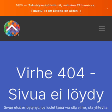
NEW —
Tekoälyinsinööritiimit, valmiina 72 tunnissa.
×
Tutustu Team Extension AI:hin →
Suomi
Ruotsi
Saksa
Englanti
MEISTÄ
ASIANTUNTEMUS
MITEN SE TOIMII?
TYÖPAIKAT
Virhe 404 -
VUOKRAUS
SUOMI
Sivua ei löydy
FI
ALOITA
Sivun etsit ei löytynyt, jos luulet tämä voi olla virhe, ota yhteyttä.