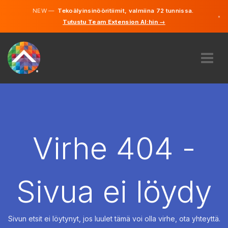
NEW —
Tekoälyinsinööritiimit, valmiina 72 tunnissa.
×
Tutustu Team Extension AI:hin →
Suomi
Ruotsi
Saksa
Englanti
MEISTÄ
ASIANTUNTEMUS
MITEN SE TOIMII?
TYÖPAIKAT
Virhe 404 -
VUOKRAUS
SUOMI
Sivua ei löydy
FI
ALOITA
Sivun etsit ei löytynyt, jos luulet tämä voi olla virhe, ota yhteyttä.