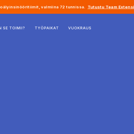
älyinsinööritiimit, valmiina 72 tunnissa.
Tutustu Team Extensi
Belgia
N SE TOIMII?
TYÖPAIKAT
VUOKRAUS
Ranska
Irlanti
Alankomaat
Sveitsi
Yhdysvallat
Bosnia ja Hertsegovina
Viro
Latvia
Moldova