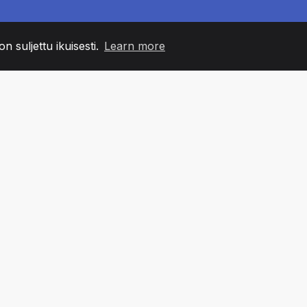
n suljettu ikuisesti.
Learn more
60
+36
7
MIN JÄSENET
COUNTRIES
TOIMIS