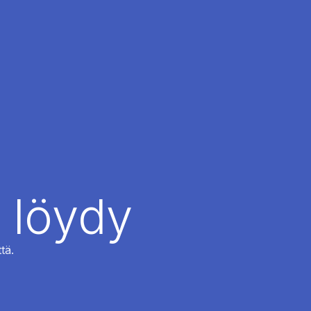
 löydy
tä.