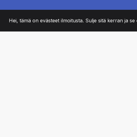
Hei, tämä on evästeet ilmoitusta. Sulje sitä kerran ja se o
2008
+
ESTABLISHED
PASSIONATE TII