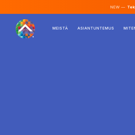
NEW —
Teko
Itävalta
MEISTÄ
ASIANTUNTEMUS
MITE
Suomi
Islanti
Luxemburg
Ruotsi
Iso-Britannia
Albania
Tšekki
Unkari
Pohjois-Makedonia