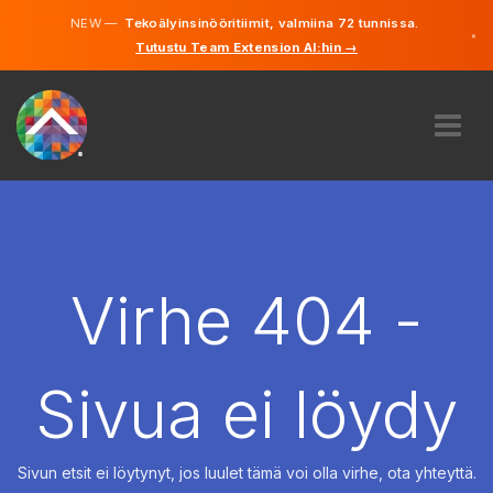
NEW —
Tekoälyinsinööritiimit, valmiina 72 tunnissa.
×
Tutustu Team Extension AI:hin →
Suomi
Ruotsi
Saksa
Englanti
MEISTÄ
ASIANTUNTEMUS
MITEN SE TOIMII?
TYÖPAIKAT
Virhe 404 -
VUOKRAUS
SUOMI
Sivua ei löydy
FI
ALOITA
Sivun etsit ei löytynyt, jos luulet tämä voi olla virhe, ota yhteyttä.