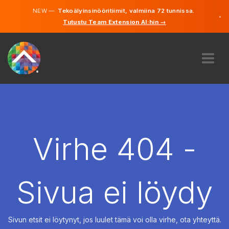
NEW —
Tekoälyinsinööritiimit, valmiina 72 tunnissa.
×
Tutustu Team Extension AI:hin →
Suomi
Ruotsi
Saksa
Englanti
MEISTÄ
ASIANTUNTEMUS
MITEN SE TOIMII?
TYÖPAIKAT
Virhe 404 -
VUOKRAUS
SUOMI
Sivua ei löydy
FI
ALOITA
Sivun etsit ei löytynyt, jos luulet tämä voi olla virhe, ota yhteyttä.