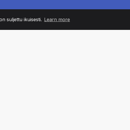
n suljettu ikuisesti.
Learn more
60
+36
7
MIN JÄSENET
COUNTRIES
TOIMIS