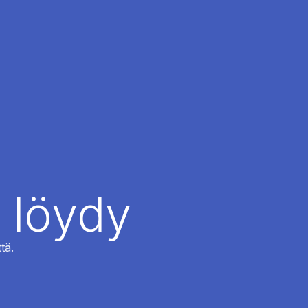
 löydy
tä.