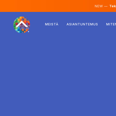
NEW —
Teko
Itävalta
MEISTÄ
ASIANTUNTEMUS
MITE
Suomi
Islanti
Luxemburg
Ruotsi
Iso-Britannia
Albania
Tšekki
Unkari
Pohjois-Makedonia