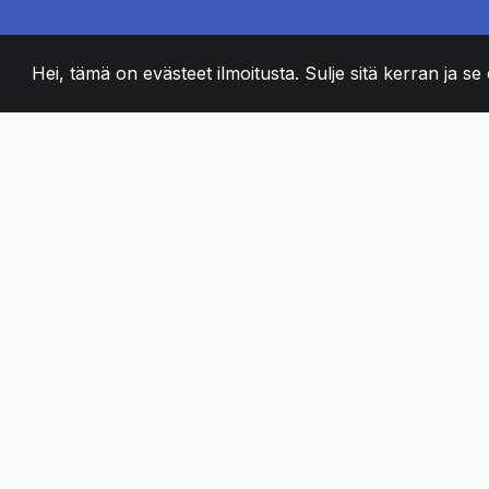
Hei, tämä on evästeet ilmoitusta. Sulje sitä kerran ja se o
2008
+
ESTABLISHED
PASSIONATE TII