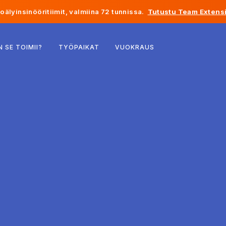
älyinsinööritiimit, valmiina 72 tunnissa.
Tutustu Team Extensi
Belgia
N SE TOIMII?
TYÖPAIKAT
VUOKRAUS
Ranska
Irlanti
Alankomaat
Sveitsi
Yhdysvallat
Bosnia ja Hertsegovina
Viro
Latvia
Moldova