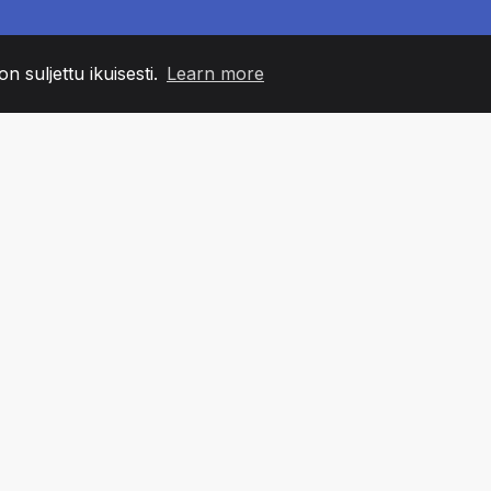
n suljettu ikuisesti.
Learn more
60
+36
7
MIN JÄSENET
COUNTRIES
TOIMIS