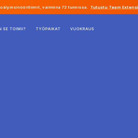
älyinsinööritiimit, valmiina 72 tunnissa.
Tutustu Team Extensi
Belgia
N SE TOIMII?
TYÖPAIKAT
VUOKRAUS
Ranska
Irlanti
Alankomaat
Sveitsi
Yhdysvallat
Bosnia ja Hertsegovina
Viro
Latvia
Moldova