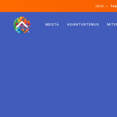
NEW —
Teko
Itävalta
MEISTÄ
ASIANTUNTEMUS
MITE
Suomi
Islanti
Luxemburg
Ruotsi
Iso-Britannia
Albania
Tšekki
Unkari
Pohjois-Makedonia