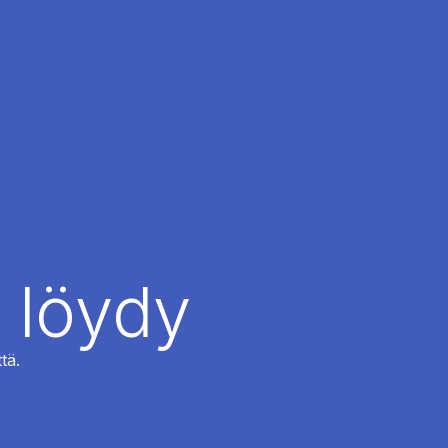
 löydy
tä.