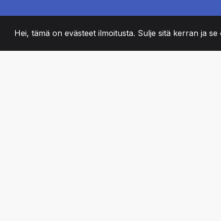
Hei, tämä on evästeet ilmoitusta. Sulje sitä kerran ja se o
2008
+
ESTABLISHED
PASSIONATE TII