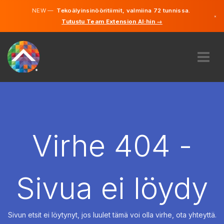
NEW —
Tekoälyinsinööritiimit, valmiina 72 tunnissa.
×
Tutustu Team Extension AI:hin →
Suomi
Ruotsi
Saksa
Englanti
MEISTÄ
ASIANTUNTEMUS
MITEN SE TOIMII?
TYÖPAIKAT
Virhe 404 -
VUOKRAUS
SUOMI
Sivua ei löydy
FI
ALOITA
Sivun etsit ei löytynyt, jos luulet tämä voi olla virhe, ota yhteyttä.