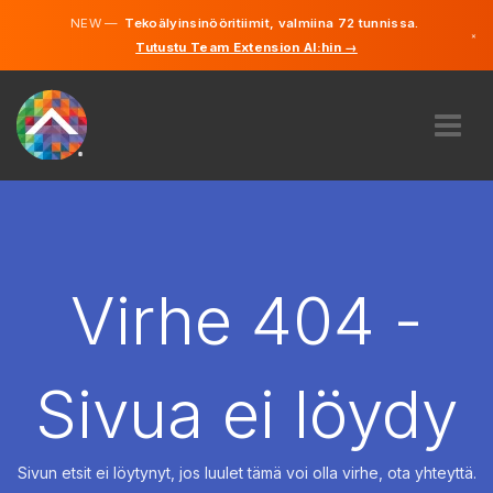
NEW —
Tekoälyinsinööritiimit, valmiina 72 tunnissa.
×
Tutustu Team Extension AI:hin →
Suomi
Ruotsi
Saksa
Englanti
MEISTÄ
ASIANTUNTEMUS
MITEN SE TOIMII?
TYÖPAIKAT
Virhe 404 -
VUOKRAUS
SUOMI
Sivua ei löydy
FI
ALOITA
Sivun etsit ei löytynyt, jos luulet tämä voi olla virhe, ota yhteyttä.