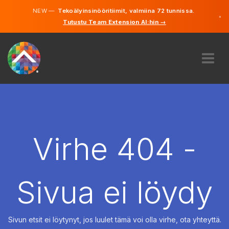
NEW —
Tekoälyinsinööritiimit, valmiina 72 tunnissa.
×
Tutustu Team Extension AI:hin →
Suomi
Ruotsi
Saksa
Englanti
MEISTÄ
ASIANTUNTEMUS
MITEN SE TOIMII?
TYÖPAIKAT
Virhe 404 -
VUOKRAUS
SUOMI
Sivua ei löydy
FI
ALOITA
Sivun etsit ei löytynyt, jos luulet tämä voi olla virhe, ota yhteyttä.