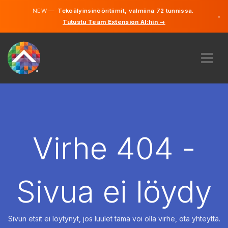
NEW —
Tekoälyinsinööritiimit, valmiina 72 tunnissa.
×
Tutustu Team Extension AI:hin →
Suomi
Ruotsi
Saksa
Englanti
MEISTÄ
ASIANTUNTEMUS
MITEN SE TOIMII?
TYÖPAIKAT
Virhe 404 -
VUOKRAUS
SUOMI
Sivua ei löydy
FI
ALOITA
Sivun etsit ei löytynyt, jos luulet tämä voi olla virhe, ota yhteyttä.