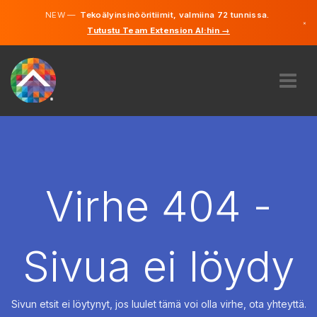
NEW —
Tekoälyinsinööritiimit, valmiina 72 tunnissa.
×
Tutustu Team Extension AI:hin →
Suomi
Ruotsi
Saksa
Englanti
MEISTÄ
ASIANTUNTEMUS
MITEN SE TOIMII?
TYÖPAIKAT
Virhe 404 -
VUOKRAUS
SUOMI
Sivua ei löydy
FI
ALOITA
Sivun etsit ei löytynyt, jos luulet tämä voi olla virhe, ota yhteyttä.