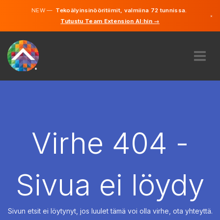
NEW —
Tekoälyinsinööritiimit, valmiina 72 tunnissa.
×
Tutustu Team Extension AI:hin →
Suomi
Ruotsi
Saksa
Englanti
MEISTÄ
ASIANTUNTEMUS
MITEN SE TOIMII?
TYÖPAIKAT
Virhe 404 -
VUOKRAUS
SUOMI
Sivua ei löydy
FI
ALOITA
Sivun etsit ei löytynyt, jos luulet tämä voi olla virhe, ota yhteyttä.