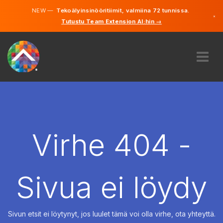
NEW —
Tekoälyinsinööritiimit, valmiina 72 tunnissa.
×
Tutustu Team Extension AI:hin →
Suomi
Ruotsi
Saksa
Englanti
MEISTÄ
ASIANTUNTEMUS
MITEN SE TOIMII?
TYÖPAIKAT
Virhe 404 -
VUOKRAUS
SUOMI
Sivua ei löydy
FI
ALOITA
Sivun etsit ei löytynyt, jos luulet tämä voi olla virhe, ota yhteyttä.