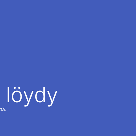
 löydy
tä.