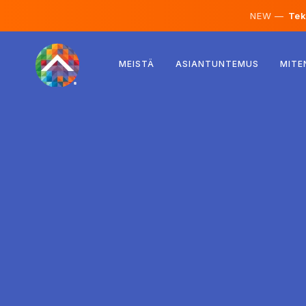
NEW —
Teko
Itävalta
MEISTÄ
ASIANTUNTEMUS
MITE
Suomi
Islanti
Luxemburg
Ruotsi
Iso-Britannia
Albania
Tšekki
Unkari
Pohjois-Makedonia