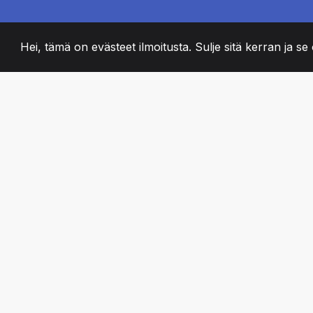
Hei, tämä on evästeet ilmoitusta. Sulje sitä kerran ja se o
2008
+
ESTABLISHED
PASSIONATE TII