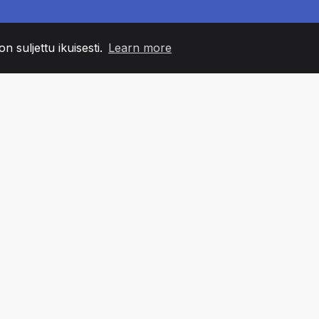
n suljettu ikuisesti.
Learn more
60
+36
7
MIN JÄSENET
COUNTRIES
TOIMIS