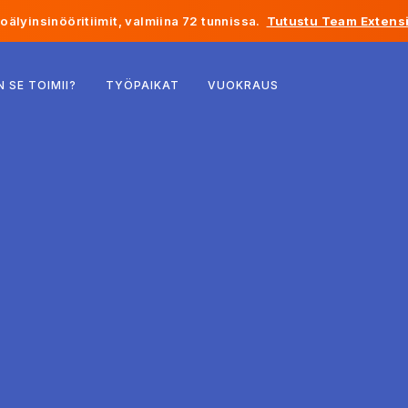
älyinsinööritiimit, valmiina 72 tunnissa.
Tutustu Team Extensi
Belgia
N SE TOIMII?
TYÖPAIKAT
VUOKRAUS
Ranska
Irlanti
Alankomaat
Sveitsi
Yhdysvallat
Bosnia ja Hertsegovina
Viro
Latvia
Moldova