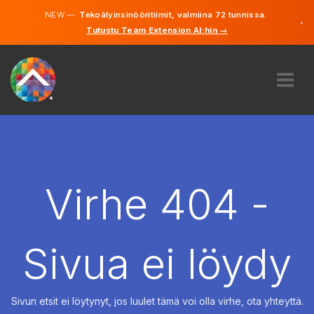
NEW —
Tekoälyinsinööritiimit, valmiina 72 tunnissa.
×
Tutustu Team Extension AI:hin →
Suomi
Ruotsi
Saksa
Englanti
MEISTÄ
ASIANTUNTEMUS
MITEN SE TOIMII?
TYÖPAIKAT
Virhe 404 -
VUOKRAUS
SUOMI
Sivua ei löydy
FI
ALOITA
Sivun etsit ei löytynyt, jos luulet tämä voi olla virhe, ota yhteyttä.