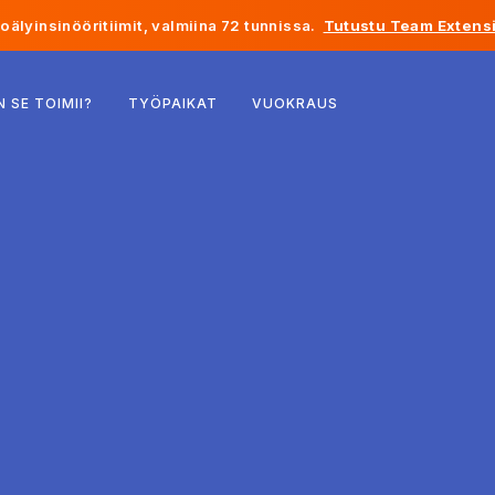
älyinsinööritiimit, valmiina 72 tunnissa.
Tutustu Team Extensi
Belgia
N SE TOIMII?
TYÖPAIKAT
VUOKRAUS
Ranska
Irlanti
Alankomaat
Sveitsi
Yhdysvallat
Bosnia ja Hertsegovina
Viro
Latvia
Moldova