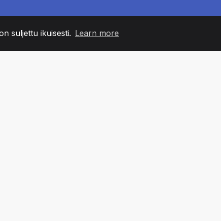
n suljettu ikuisesti.
Learn more
60
+36
7
MIN JÄSENET
COUNTRIES
TOIMIS