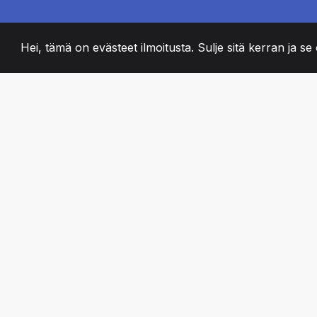
Hei, tämä on evästeet ilmoitusta. Sulje sitä kerran ja se o
2008
+
ESTABLISHED
PASSIONATE TII