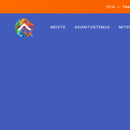
NEW —
Teko
Itävalta
MEISTÄ
ASIANTUNTEMUS
MITE
Suomi
Islanti
Luxemburg
Ruotsi
Iso-Britannia
Albania
Tšekki
Unkari
Pohjois-Makedonia