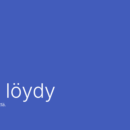
 löydy
tä.