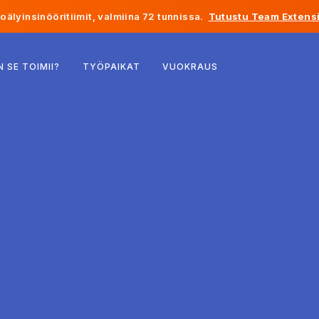
älyinsinööritiimit, valmiina 72 tunnissa.
Tutustu Team Extensi
Belgia
N SE TOIMII?
TYÖPAIKAT
VUOKRAUS
Ranska
Irlanti
Alankomaat
Sveitsi
Yhdysvallat
Bosnia ja Hertsegovina
Viro
Latvia
Moldova