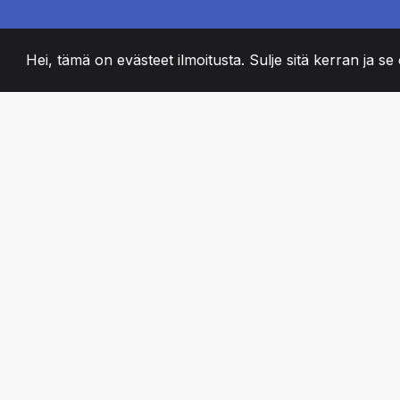
Hei, tämä on evästeet ilmoitusta. Sulje sitä kerran ja se o
2008
+
ESTABLISHED
PASSIONATE TII