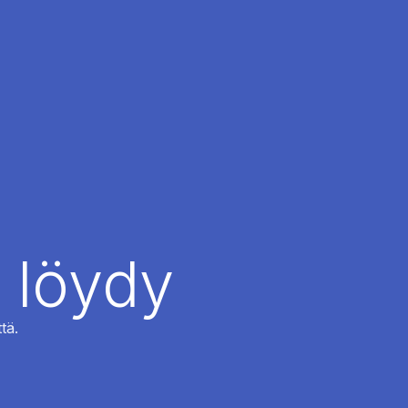
 löydy
tä.