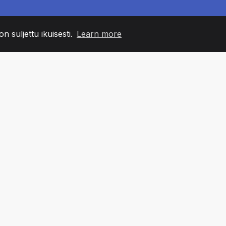
n suljettu ikuisesti.
Learn more
60
+36
7
MIN JÄSENET
COUNTRIES
TOIMIS