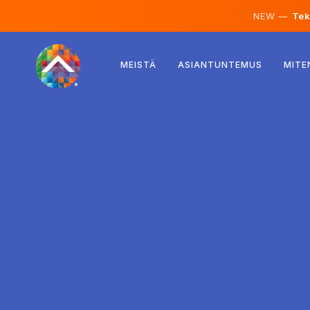
NEW —
Teko
Itävalta
MEISTÄ
ASIANTUNTEMUS
MITE
Suomi
Islanti
Luxemburg
Ruotsi
Iso-Britannia
Albania
Tšekki
Unkari
Pohjois-Makedonia