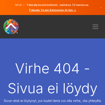
NEW —
Tekoälyinsinööritiimit, valmiina 72 tunnissa.
×
Tutustu Team Extension AI:hin →
Suomi
Ruotsi
Saksa
Englanti
MEISTÄ
ASIANTUNTEMUS
MITEN SE TOIMII?
TYÖPAIKAT
Virhe 404 -
VUOKRAUS
SUOMI
Sivua ei löydy
FI
ALOITA
Sivun etsit ei löytynyt, jos luulet tämä voi olla virhe, ota yhteyttä.