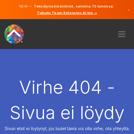
NEW —
Tekoälyinsinööritiimit, valmiina 72 tunnissa.
×
Tutustu Team Extension AI:hin →
Suomi
Ruotsi
Saksa
Englanti
MEISTÄ
ASIANTUNTEMUS
MITEN SE TOIMII?
TYÖPAIKAT
Virhe 404 -
VUOKRAUS
SUOMI
Sivua ei löydy
FI
ALOITA
Sivun etsit ei löytynyt, jos luulet tämä voi olla virhe, ota yhteyttä.