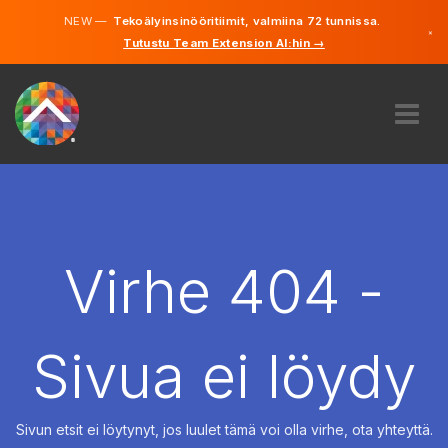
NEW —
Tekoälyinsinööritiimit, valmiina 72 tunnissa.
×
Tutustu Team Extension AI:hin →
Suomi
Ruotsi
Saksa
Englanti
MEISTÄ
ASIANTUNTEMUS
MITEN SE TOIMII?
TYÖPAIKAT
Virhe 404 -
VUOKRAUS
SUOMI
Sivua ei löydy
FI
ALOITA
Sivun etsit ei löytynyt, jos luulet tämä voi olla virhe, ota yhteyttä.