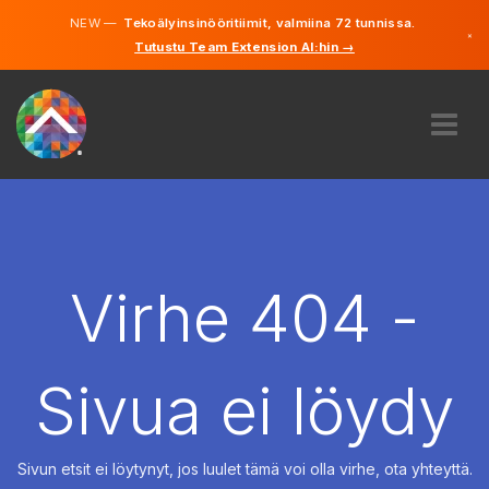
NEW —
Tekoälyinsinööritiimit, valmiina 72 tunnissa.
×
Tutustu Team Extension AI:hin →
Suomi
Ruotsi
Saksa
Englanti
MEISTÄ
ASIANTUNTEMUS
MITEN SE TOIMII?
TYÖPAIKAT
Virhe 404 -
VUOKRAUS
SUOMI
Sivua ei löydy
FI
ALOITA
Sivun etsit ei löytynyt, jos luulet tämä voi olla virhe, ota yhteyttä.