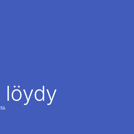
 löydy
tä.