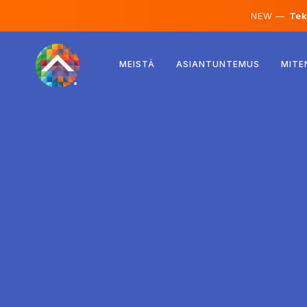
NEW —
Teko
Itävalta
MEISTÄ
ASIANTUNTEMUS
MITE
Suomi
Islanti
Luxemburg
Ruotsi
Iso-Britannia
Albania
Tšekki
Unkari
Pohjois-Makedonia