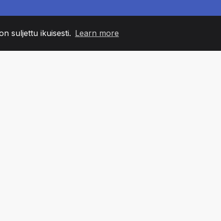
n suljettu ikuisesti.
Learn more
60
+36
7
MIN JÄSENET
COUNTRIES
TOIMIS