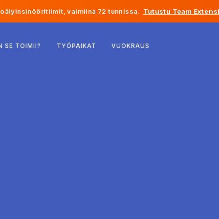
älyinsinööritiimit, valmiina 72 tunnissa.
Tutustu Team Extensi
Belgia
N SE TOIMII?
TYÖPAIKAT
VUOKRAUS
Ranska
Irlanti
Alankomaat
Sveitsi
Yhdysvallat
Bosnia ja Hertsegovina
Viro
Latvia
Moldova