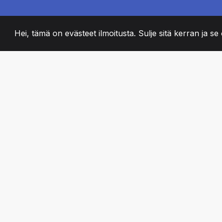
Hei, tämä on evästeet ilmoitusta. Sulje sitä kerran ja se o
2008
+
ESTABLISHED
PASSIONATE TII