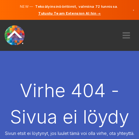
NEW —
Tekoälyinsinööritiimit, valmiina 72 tunnissa.
×
Tutustu Team Extension AI:hin →
Suomi
Ruotsi
Saksa
Englanti
MEISTÄ
ASIANTUNTEMUS
MITEN SE TOIMII?
TYÖPAIKAT
Virhe 404 -
VUOKRAUS
SUOMI
Sivua ei löydy
FI
ALOITA
Sivun etsit ei löytynyt, jos luulet tämä voi olla virhe, ota yhteyttä.