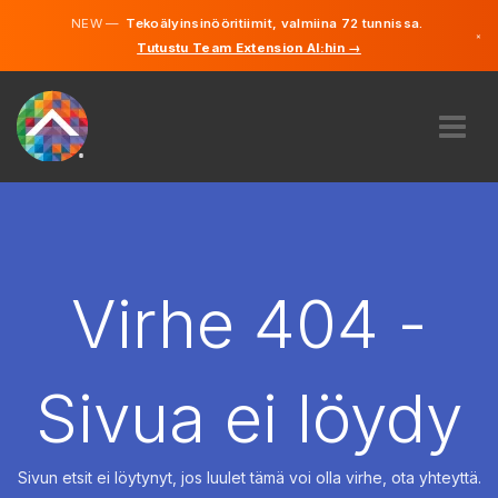
NEW —
Tekoälyinsinööritiimit, valmiina 72 tunnissa.
×
Tutustu Team Extension AI:hin →
Suomi
Ruotsi
Saksa
Englanti
MEISTÄ
ASIANTUNTEMUS
MITEN SE TOIMII?
TYÖPAIKAT
Virhe 404 -
VUOKRAUS
SUOMI
Sivua ei löydy
FI
ALOITA
Sivun etsit ei löytynyt, jos luulet tämä voi olla virhe, ota yhteyttä.