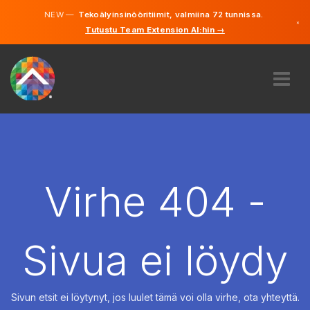
NEW —
Tekoälyinsinööritiimit, valmiina 72 tunnissa.
×
Tutustu Team Extension AI:hin →
Suomi
Ruotsi
Saksa
Englanti
MEISTÄ
ASIANTUNTEMUS
MITEN SE TOIMII?
TYÖPAIKAT
Virhe 404 -
VUOKRAUS
SUOMI
Sivua ei löydy
FI
ALOITA
Sivun etsit ei löytynyt, jos luulet tämä voi olla virhe, ota yhteyttä.