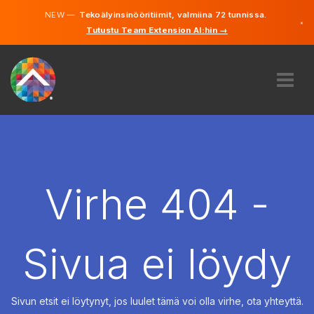
NEW —
Tekoälyinsinööritiimit, valmiina 72 tunnissa.
×
Tutustu Team Extension AI:hin →
Suomi
Ruotsi
Saksa
Englanti
MEISTÄ
ASIANTUNTEMUS
MITEN SE TOIMII?
TYÖPAIKAT
Virhe 404 -
VUOKRAUS
SUOMI
Sivua ei löydy
FI
ALOITA
Sivun etsit ei löytynyt, jos luulet tämä voi olla virhe, ota yhteyttä.