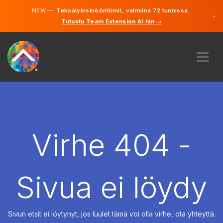
NEW —
Tekoälyinsinööritiimit, valmiina 72 tunnissa.
×
Tutustu Team Extension AI:hin →
Suomi
Ruotsi
Saksa
Englanti
MEISTÄ
ASIANTUNTEMUS
MITEN SE TOIMII?
TYÖPAIKAT
Virhe 404 -
VUOKRAUS
SUOMI
Sivua ei löydy
FI
ALOITA
Sivun etsit ei löytynyt, jos luulet tämä voi olla virhe, ota yhteyttä.