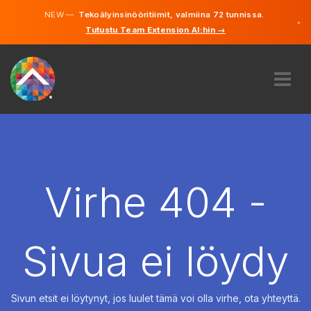
NEW —
Tekoälyinsinööritiimit, valmiina 72 tunnissa.
×
Tutustu Team Extension AI:hin →
Suomi
Ruotsi
Saksa
Englanti
MEISTÄ
ASIANTUNTEMUS
MITEN SE TOIMII?
TYÖPAIKAT
Virhe 404 -
VUOKRAUS
SUOMI
Sivua ei löydy
FI
ALOITA
Sivun etsit ei löytynyt, jos luulet tämä voi olla virhe, ota yhteyttä.