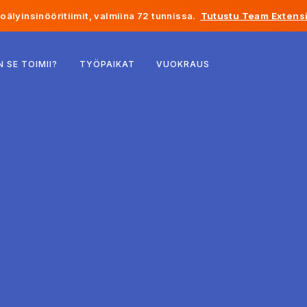
älyinsinööritiimit, valmiina 72 tunnissa.
Tutustu Team Extensi
Belgia
N SE TOIMII?
TYÖPAIKAT
VUOKRAUS
Ranska
Irlanti
Alankomaat
Sveitsi
Yhdysvallat
Bosnia ja Hertsegovina
Viro
Latvia
Moldova