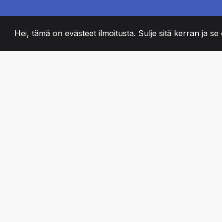
Hei, tämä on evästeet ilmoitusta. Sulje sitä kerran ja se o
2008
+
ESTABLISHED
PASSIONATE TII