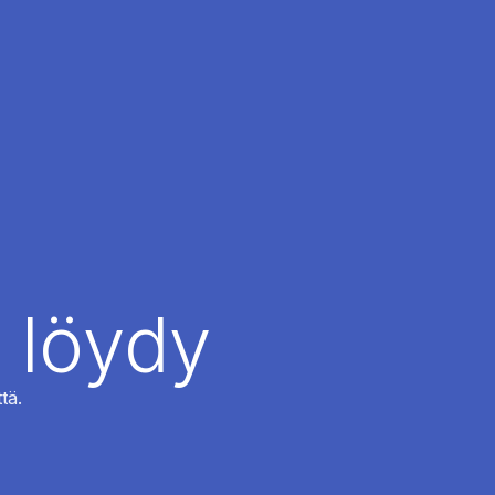
 löydy
tä.