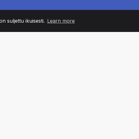
n suljettu ikuisesti.
Learn more
60
+36
7
MIN JÄSENET
COUNTRIES
TOIMIS