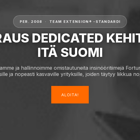
PER. 2008 · TEAM EXTENSION® -STANDARDI
AUS DEDICATED KEHI
ITÄ SUOMI
mme ja hallinnoimme omistautuneita insinööritiimejä Fortu
sille ja nopeasti kasvaville yrityksille, joiden täytyy liikkua no
ALOITA!