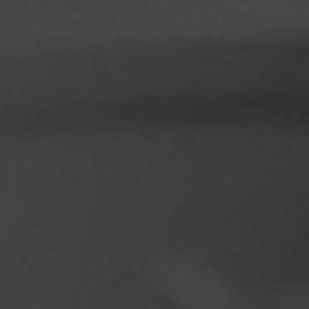
Filippiinit
Serbia
Ukraina