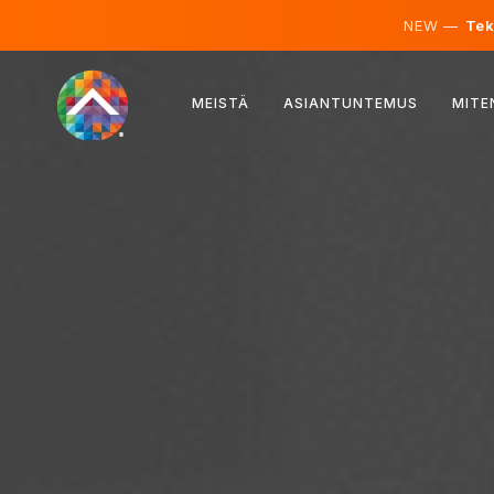
NEW —
Teko
Itävalta
MEISTÄ
ASIANTUNTEMUS
MITE
Suomi
Islanti
Luxemburg
Ruotsi
Iso-Britannia
Albania
Tšekki
Unkari
Pohjois-Makedonia