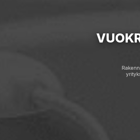
VUOKR
Rakenna
yrityk