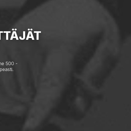
TTÄJÄT
ne 500 -
peasti.