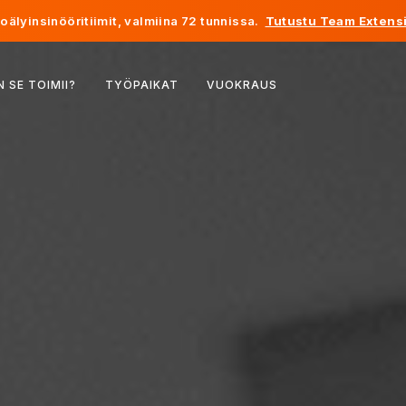
älyinsinööritiimit, valmiina 72 tunnissa.
Tutustu Team Extensi
Belgia
N SE TOIMII?
TYÖPAIKAT
VUOKRAUS
Ranska
Irlanti
Alankomaat
Sveitsi
Yhdysvallat
Bosnia ja Hertsegovina
Viro
Latvia
Moldova