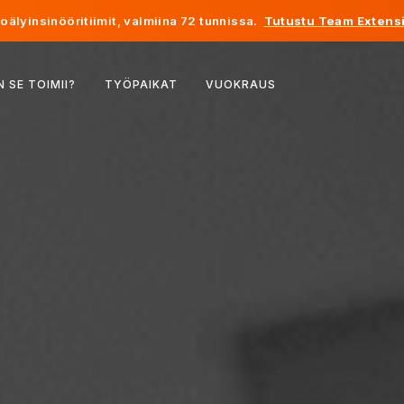
älyinsinööritiimit, valmiina 72 tunnissa.
Tutustu Team Extensi
Belgia
N SE TOIMII?
TYÖPAIKAT
VUOKRAUS
Ranska
Irlanti
Alankomaat
Sveitsi
Yhdysvallat
Bosnia ja Hertsegovina
Viro
Latvia
Moldova