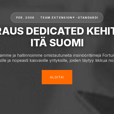
PER. 2008 · TEAM EXTENSION® -STANDARDI
AUS DEDICATED KEHI
ITÄ SUOMI
mme ja hallinnoimme omistautuneita insinööritiimejä Fortu
sille ja nopeasti kasvaville yrityksille, joiden täytyy liikkua no
ALOITA!