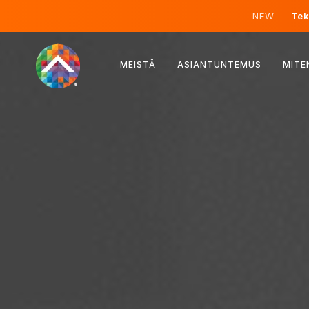
NEW —
Teko
Itävalta
MEISTÄ
ASIANTUNTEMUS
MITE
Suomi
Islanti
Luxemburg
Ruotsi
Iso-Britannia
Albania
Tšekki
Unkari
Pohjois-Makedonia