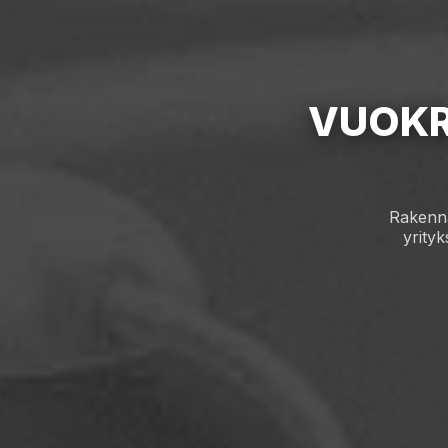
VUOKR
Rakenna
yrityk