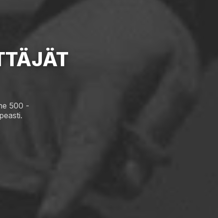
TTÄJÄT
ne 500 -
peasti.