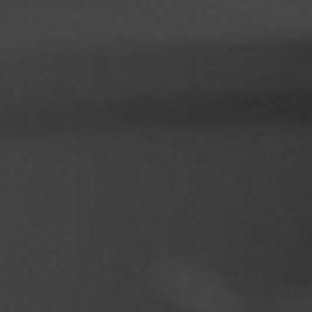
Filippiinit
Serbia
Ukraina