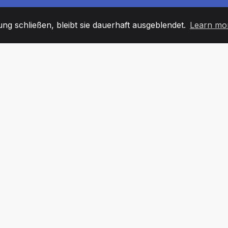
g schließen, bleibt sie dauerhaft ausgeblendet.
Learn mo
60
+36
7
TARBEITER
COUNTRIES
BÜRO