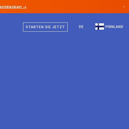
 entdecken →
×
Finnisch
Kanada
Schwedisch
DE
FINNLAND
STARTEN SIE JETZT
Deutschland
Deutsch
Liechtenstein
Englisch
Norwegen
Japan
Bulgarien
Kroatien
Litauen
Montenegro