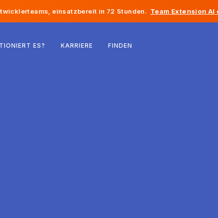
twicklerteams, einsatzbereit in 72 Stunden.
Team Extension AI
Belgien
TIONIERT ES?
KARRIERE
FINDEN
Frankreich
Irland
Niederlande
Schweiz
Vereinigte Staaten
Bosnien und Herzegowina
Estland
Lettland
Republik Moldau