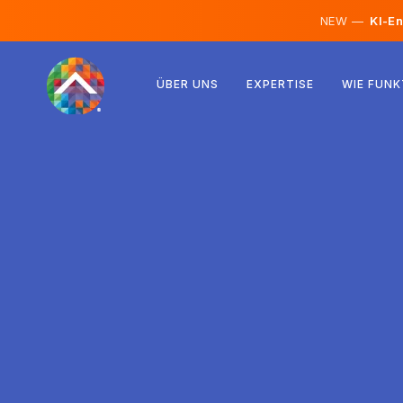
NEW —
KI-En
Österreich
ÜBER UNS
EXPERTISE
WIE FUNK
Finnland
Island
Luxemburg
Schweden
Vereinigtes Königreich
Albanien
Tschechien
Ungarn
Nordmazedonien