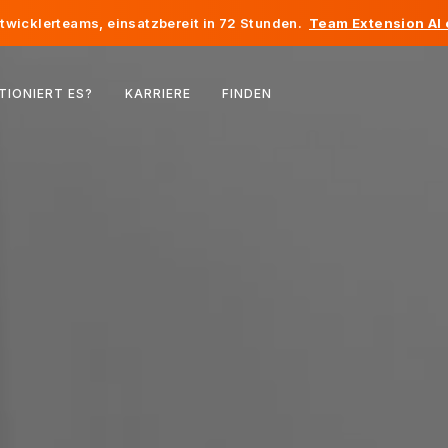
twicklerteams, einsatzbereit in 72 Stunden.
Team Extension AI
Belgien
TIONIERT ES?
KARRIERE
FINDEN
Frankreich
Irland
Niederlande
Schweiz
Vereinigte Staaten
Bosnien und Herzegowina
Estland
Lettland
Republik Moldau