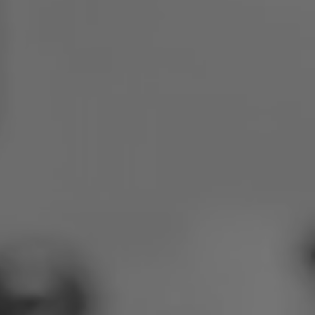
Polen
Slowenien
Vietnam