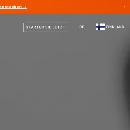
 entdecken →
×
Finnisch
Kanada
Schwedisch
DE
FINNLAND
STARTEN SIE JETZT
Deutschland
Deutsch
Liechtenstein
Englisch
Norwegen
Japan
Bulgarien
Kroatien
Litauen
Montenegro