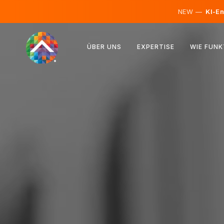
NEW —
KI-En
Österreich
ÜBER UNS
EXPERTISE
WIE FUNK
Finnland
Island
Luxemburg
Schweden
Vereinigtes Königreich
Albanien
Tschechien
Ungarn
Nordmazedonien