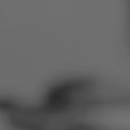
Rumänien
Slowakei