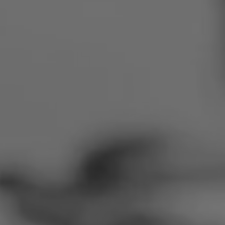
Rumänien
Slowakei