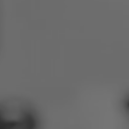
Polen
Slowenien
Vietnam