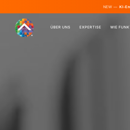
NEW —
KI-En
Österreich
ÜBER UNS
EXPERTISE
WIE FUNK
Finnland
Island
Luxemburg
Schweden
Vereinigtes Königreich
Albanien
Tschechien
Ungarn
Nordmazedonien