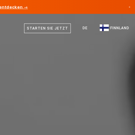
 entdecken →
×
Finnisch
Kanada
Schwedisch
DE
FINNLAND
STARTEN SIE JETZT
Deutschland
Deutsch
Liechtenstein
Englisch
Norwegen
Japan
Bulgarien
Kroatien
Litauen
Montenegro