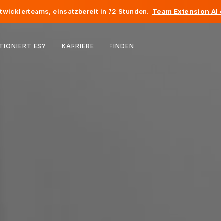
twicklerteams, einsatzbereit in 72 Stunden.
Team Extension AI
Belgien
TIONIERT ES?
KARRIERE
FINDEN
Frankreich
Irland
Niederlande
Schweiz
Vereinigte Staaten
Bosnien und Herzegowina
Estland
Lettland
Republik Moldau