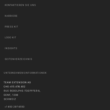
KONTAKTIEREN SIE UNS
KARRIERE
PRESS KIT
LOGO KIT
INSIGHTS
SEITENVERZEICHNIS
UNTERNEHMENSINFORMATIONEN
TEAM EXTENSION AG
CHE-415.476.402
RUE RODOLPHE-TOEPFFER 8,
GENF
,
1206
SCHWEIZ
+1 650 297 6550