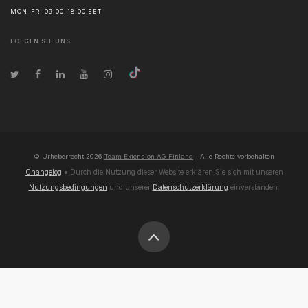
MON-FRI 09:00-18:00 EET
FOLGEN SIE UNS
© Urheberrecht
2026
Team Extension AG Finland
- Alle Rechte vorbehalten
Changelog
● Durch die Nutzung dieser Website erklären Sie sich mit unseren
Nutzungsbedingungen
und unserer
Datenschutzerklärung
einverstanden.