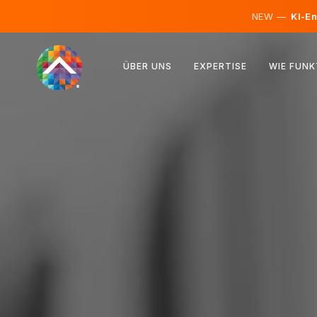
NEW —
KI-En
Österreich
ÜBER UNS
EXPERTISE
WIE FUNK
Finnland
Island
Luxemburg
Schweden
Vereinigtes Königreich
Albanien
Tschechien
Ungarn
Nordmazedonien