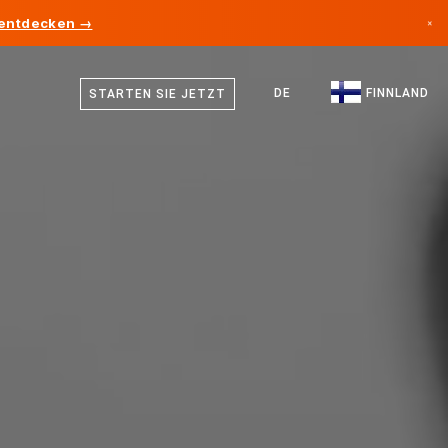
 entdecken →
×
Finnisch
Kanada
Schwedisch
DE
FINNLAND
STARTEN SIE JETZT
Deutschland
Deutsch
Liechtenstein
Englisch
Norwegen
Japan
Bulgarien
Kroatien
Litauen
Montenegro