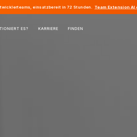
twicklerteams, einsatzbereit in 72 Stunden.
Team Extension AI
Belgien
TIONIERT ES?
KARRIERE
FINDEN
Frankreich
Irland
Niederlande
Schweiz
Vereinigte Staaten
Bosnien und Herzegowina
Estland
Lettland
Republik Moldau