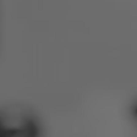
Polen
Slowenien
Vietnam