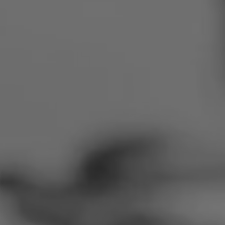
Rumänien
Slowakei