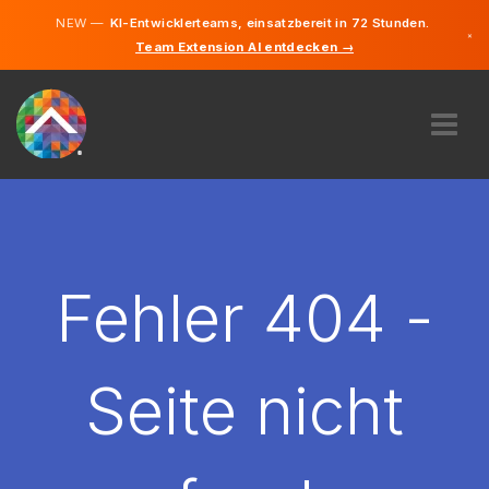
NEW —
KI-Entwicklerteams, einsatzbereit in 72 Stunden.
×
Team Extension AI entdecken →
Finnisch
Schwedisc
Deutsch
Englisch
ÜBER UNS
EXPERTISE
WIE FUNKTIONIERT ES?
KARRIERE
Fehler 404 -
FINDEN
FINNLAND
Seite nicht
DE
STARTEN SIE JETZT